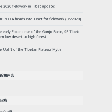
ne 2020 fieldwork in Tibet update:
BRELLA heads into Tibet for fieldwork (06/2020).
e early Eocene rise of the Gonjo Basin, SE Tibet:
om low desert to high forest
e ‘Uplift of the Tibetan Plateau’ Myth
近期评论
归档