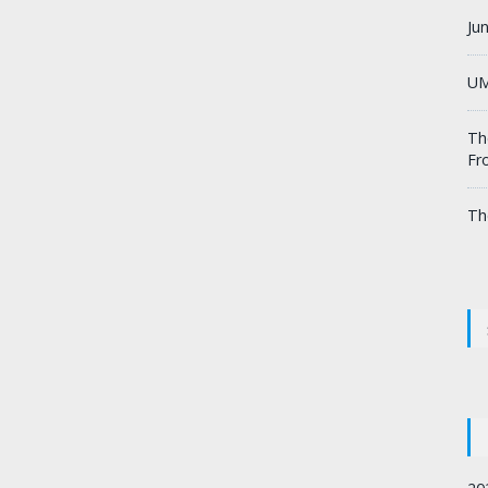
Ju
UM
Th
Fr
Th