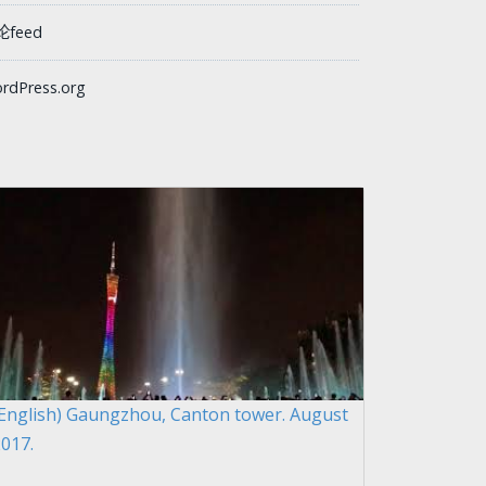
论feed
rdPress.org
(English) Gaungzhou, Canton tower. August
017.