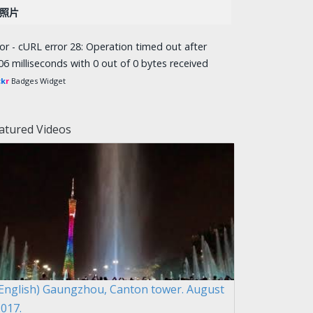
照片
ror - cURL error 28: Operation timed out after
06 milliseconds with 0 out of 0 bytes received
ck
r
Badges Widget
atured Videos
(English) Gaungzhou, Canton tower. August
017.