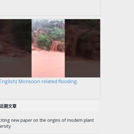
English) Monsoon related flooding.
近期文章
citing new paper on the origins of modern plant
ersity