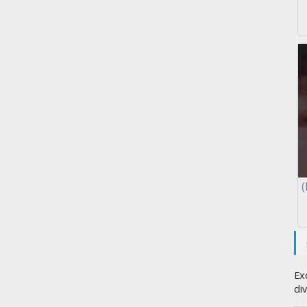
(
Ex
div