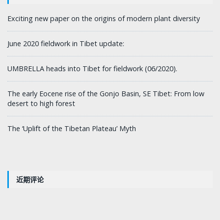
Exciting new paper on the origins of modern plant diversity
June 2020 fieldwork in Tibet update:
UMBRELLA heads into Tibet for fieldwork (06/2020).
The early Eocene rise of the Gonjo Basin, SE Tibet: From low
desert to high forest
The ‘Uplift of the Tibetan Plateau’ Myth
近期评论