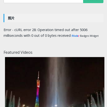
照片
Error - cURL error 28: Operation timed out after 5006
milliseconds with 0 out of 0 bytes received
Flick
r
Badges Widget
Featured Videos