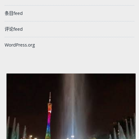
条目feed
评论feed
WordPress.org