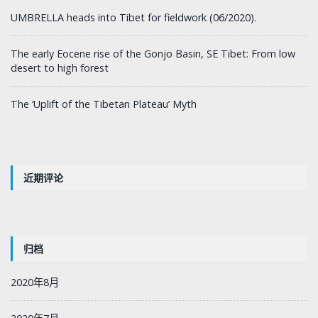
UMBRELLA heads into Tibet for fieldwork (06/2020).
The early Eocene rise of the Gonjo Basin, SE Tibet: From low
desert to high forest
The ‘Uplift of the Tibetan Plateau’ Myth
近期评论
归档
2020年8月