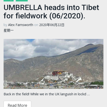
UMBRELLA heads into Tibet
for fieldwork (06/2020).
by
Alex Farnsworth
on
2020年06月22日
星期一
Back in the field! While we in the UK languish in lockd …
Read More