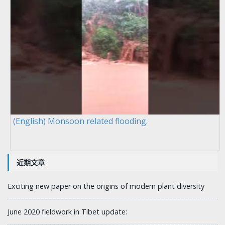
(English) Monsoon related flooding.
近期文章
Exciting new paper on the origins of modern plant diversity
June 2020 fieldwork in Tibet update: