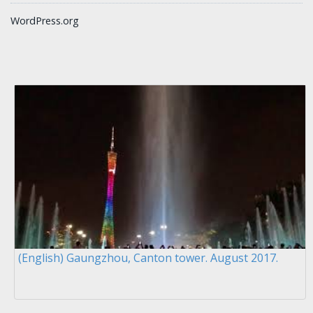
WordPress.org
(English) Gaungzhou, Canton tower. August 2017.