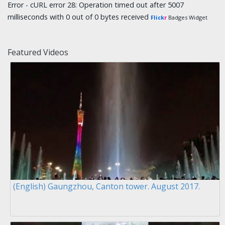
Error - cURL error 28: Operation timed out after 5007
milliseconds with 0 out of 0 bytes received
Flick
r
Badges Widget
Featured Videos
(English) Gaungzhou, Canton tower. August 2017.